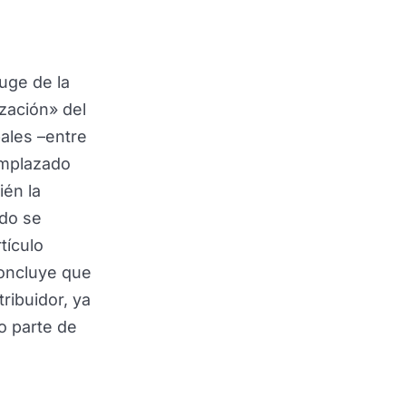
auge de la
ización» del
pales –entre
emplazado
ién la
ado se
rtículo
concluye que
ribuidor, ya
mo parte de